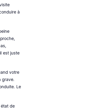
visite
conduire à
peine
 proche,
cas,
l est juste
quand votre
n grave.
onduite. Le
 état de