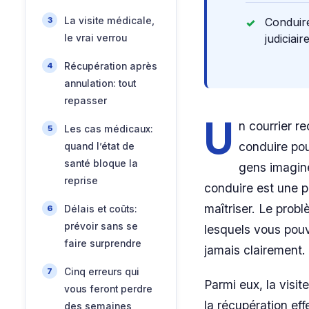
La visite médicale,
Conduire
judiciai
le vrai verrou
Récupération après
annulation: tout
repasser
U
n courrier r
Les cas médicaux:
conduire pou
quand l’état de
santé bloque la
gens imagine
reprise
conduire est une p
maîtriser. Le probl
Délais et coûts:
prévoir sans se
lesquels vous pouv
faire surprendre
jamais clairement.
Cinq erreurs qui
Parmi eux, la visit
vous feront perdre
la récupération eff
des semaines