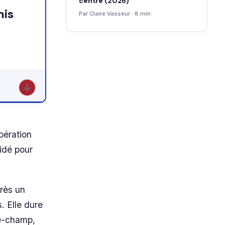
centre (2026)
Par Claire Vasseur · 8 min
↓
pération
idé pour
rès un
. Elle dure
le-champ,