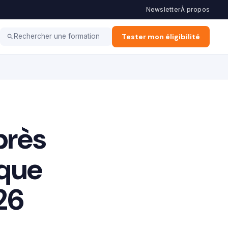
Newsletter
À propos
Haut potentiel
Coaching
Tester mon éligibilité
Rechercher une formation
près
 que
26