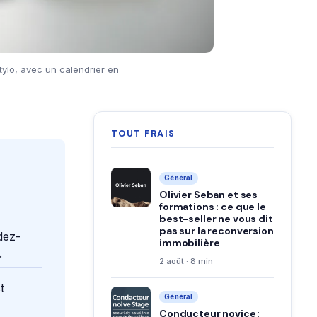
tylo, avec un calendrier en
TOUT FRAIS
Général
Olivier Seban et ses
formations : ce que le
best-seller ne vous dit
pas sur la reconversion
dez-
immobilière
.
2 août · 8 min
t
Général
Conducteur novice :