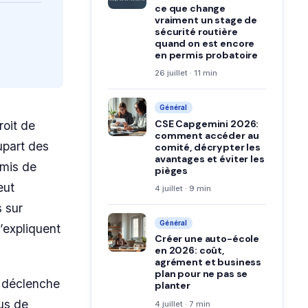
ce que change
vraiment un stage de
sécurité routière
quand on est encore
en permis probatoire
26 juillet · 11 min
Général
CSE Capgemini 2026:
roit de
comment accéder au
lupart des
comité, décrypter les
avantages et éviter les
rmis de
pièges
eut
4 juillet · 9 min
s sur
Général
’expliquent
Créer une auto-école
en 2026: coût,
agrément et business
plan pour ne pas se
ui déclenche
planter
lus de
4 juillet · 7 min