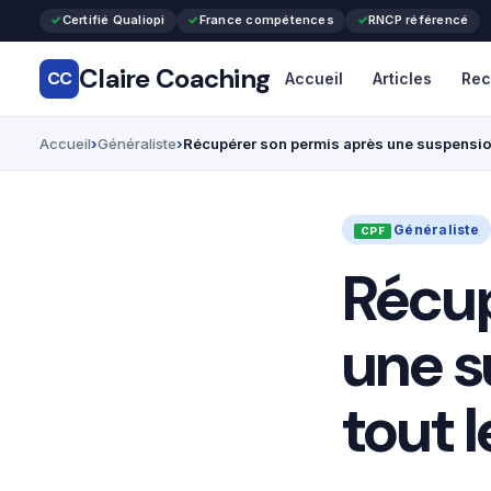
Certifié Qualiopi
France compétences
RNCP référencé
Claire Coaching
CC
Accueil
Articles
Rec
Accueil
Généraliste
Récupérer son permis après une suspension
Généraliste
Récup
une s
tout 