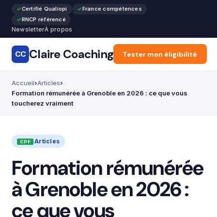
Certifié Qualiopi
France compétences
RNCP référencé
Newsletter
À propos
Claire Coaching
CC
Accueil
Tester mon éligibilité
Général
Reco
Accueil
Articles
Formation rémunérée à Grenoble en 2026 : ce que vous
toucherez vraiment
Articles
Formation rémunérée
à Grenoble en 2026 :
ce que vous