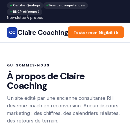
Certifié Qualiopi
France compétences
RNCP référencé
Newsletter
À propos
Claire Coaching
CC
Accueil
Tester mon éligibilité
Articles
Recon
QUI SOMMES-NOUS
À propos de Claire
Coaching
Un site édité par une ancienne consultante RH
devenue coach en reconversion. Aucun discours
marketing : des chiffres, des calendriers réalistes,
des retours de terrain.