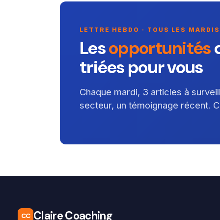
LETTRE HEBDO · TOUS LES MARDIS
Les
opportunités
d
triées pour vous
Chaque mardi, 3 articles à survei
secteur, un témoignage récent. Cou
Claire Coaching
CC