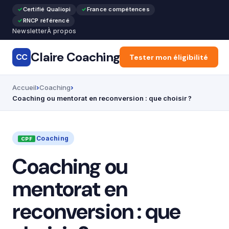
Certifié Qualiopi
France compétences
RNCP référencé
Newsletter
À propos
Claire Coaching
CC
Accueil
Tester mon éligibilité
Articles
Recon
Accueil
Coaching
Coaching ou mentorat en reconversion : que choisir ?
Coaching
Coaching ou
mentorat en
reconversion : que