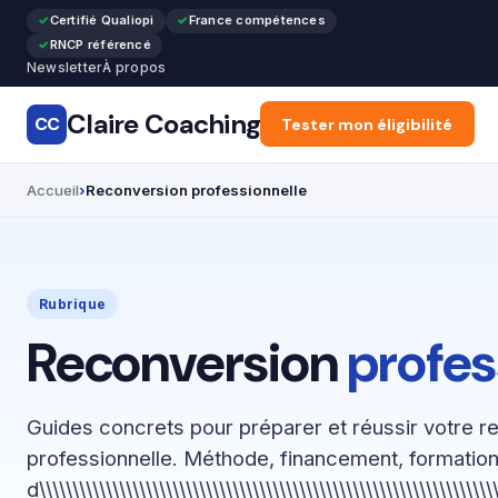
Certifié Qualiopi
France compétences
RNCP référencé
Newsletter
À propos
Claire Coaching
CC
Accueil
Tester mon éligibilité
Reconversion pr
Accueil
Reconversion professionnelle
Rubrique
Reconversion
profes
Guides concrets pour préparer et réussir votre r
professionnelle. Méthode, financement, formation
d\\\\\\\\\\\\\\\\\\\\\\\\\\\\\\\\\\\\\\\\\\\\\\\\\\\\\\\\\\\\\\\\\