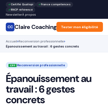
Certifié Qualiopi
France compétences
RNCP référencé
Newsletter
À propos
Claire Coaching
CC
Accueil
Tester mon éligibilité
Articles
Recon
Accueil
Reconversion professionnelle
Épanouissement au travail : 6 gestes concrets
Reconversion professionnelle
Épanouissement au
travail : 6 gestes
concrets