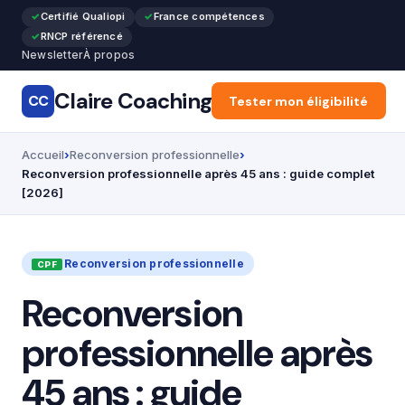
Certifié Qualiopi
France compétences
RNCP référencé
Newsletter
À propos
Claire Coaching
CC
Accueil
Tester mon éligibilité
Articles
Recon
Accueil
Reconversion professionnelle
Reconversion professionnelle après 45 ans : guide complet
[2026]
Reconversion professionnelle
Reconversion
professionnelle après
45 ans : guide