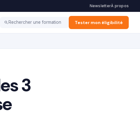
Newsletter
À propos
Haut potentiel
Coaching
Tester mon éligibilité
Rechercher une formation
les 3
se