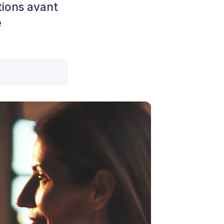
tions avant
e