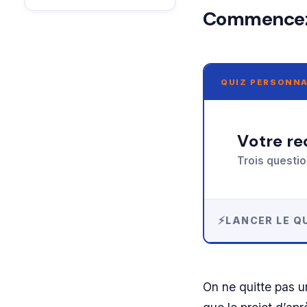
Commencez p
QUIZ PERSONNA
Votre 
Trois questio
LANCER LE QU
On ne quitte pas u