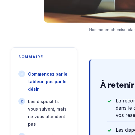
Homme en chemise blanch
SOMMAIRE
Commencez par le
tableur, pas par le
À retenir
désir
La recon
Les dispositifs
dans le 
vous suivent, mais
vos rése
ne vous attendent
pas
Les disp