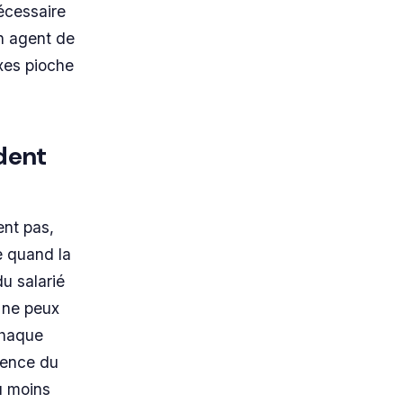
écessaire
un agent de
ixes pioche
ndent
ent pas,
te quand la
u salarié
e ne peux
chaque
nence du
u moins