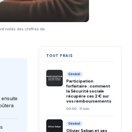
nt notés des chiffres de
TOUT FRAIS
Général
Participation
forfaitaire : comment
la Sécurité sociale
récupère ces 2 € sur
 ensuite
vos remboursements
coûtera
00:00 · 11 min
Général
ès
Olivier Seban et ses