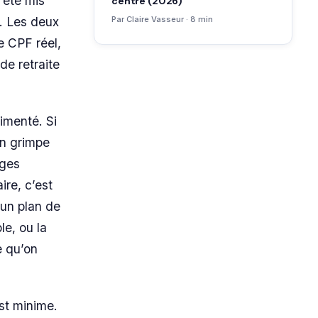
a été mis
centre (2026)
t. Les deux
Par Claire Vasseur · 8 min
e CPF réel,
de retraite
imenté. Si
on grimpe
rges
ire, c’est
 un plan de
le, ou la
e qu’on
est minime.