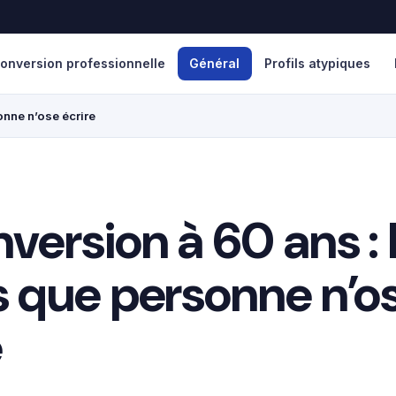
onversion professionnelle
Général
Profils atypiques
onne n’ose écrire
version à 60 ans : 
s que personne n’o
e