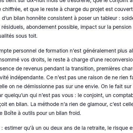
ès tient sur dix-huit mois de trésorerie, que le conjoint 
 chiffrée, et que le reste à charge du projet est couver
d’un bilan honnête consistent à poser un tableur : sold
résiduels, abondement possible, impact sur la pension 
alités sous toit.
mpte personnel de formation n’est généralement plus al
nsommé vos droits, le reste à charge d’une reconversi
absence de revenus pendant la transition, premières cha
vité indépendante. Ce n’est pas une raison de ne rien fa
elle on ne démissionne pas sur une envie. On le fait sur
ar quelqu’un qui n’est pas vous : le conjoint, un comptab
oit en bilan. La méthode n’a rien de glamour, c’est cell
 Boîte à outils pour un bilan froid.
: estimer qu’à un ou deux ans de la retraite, le risque 