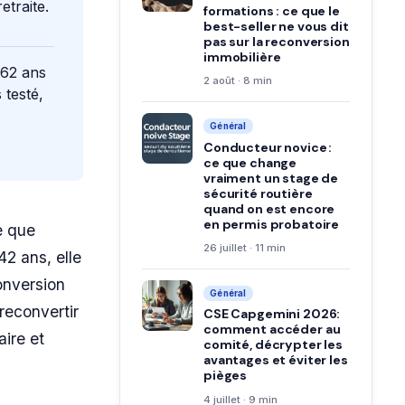
etraite.
formations : ce que le
best-seller ne vous dit
pas sur la reconversion
immobilière
 62 ans
2 août · 8 min
 testé,
Général
Conducteur novice :
ce que change
vraiment un stage de
sécurité routière
quand on est encore
en permis probatoire
e que
26 juillet · 11 min
2 ans, elle
onversion
Général
 reconvertir
CSE Capgemini 2026:
comment accéder au
aire et
comité, décrypter les
avantages et éviter les
pièges
4 juillet · 9 min