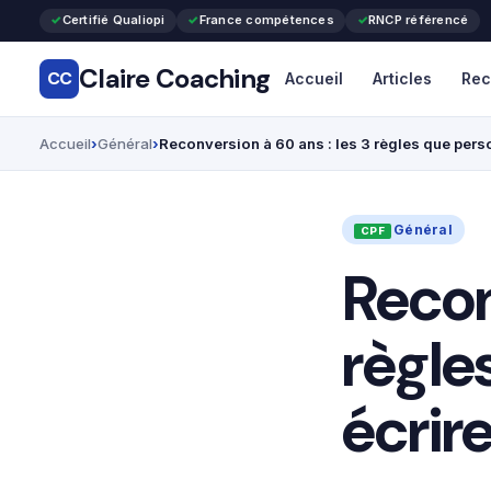
Certifié Qualiopi
France compétences
RNCP référencé
Claire Coaching
CC
Accueil
Articles
Rec
Accueil
Général
Reconversion à 60 ans : les 3 règles que pers
Général
Recon
règle
écrir