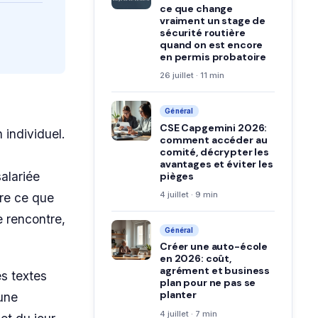
ce que change
vraiment un stage de
sécurité routière
quand on est encore
en permis probatoire
26 juillet · 11 min
Général
CSE Capgemini 2026:
 individuel.
comment accéder au
comité, décrypter les
avantages et éviter les
alariée
pièges
4 juillet · 9 min
tre ce que
e rencontre,
Général
Créer une auto-école
en 2026: coût,
agrément et business
es textes
plan pour ne pas se
planter
 une
4 juillet · 7 min