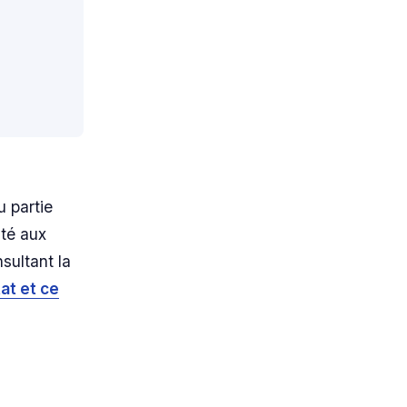
u partie
ité aux
sultant la
at et ce