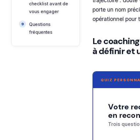
trajectoire : dout
checklist avant de
porte un nom précis
vous engager
opérationnel pour t
Questions
fréquentes
Le coaching
à définir et
QUIZ PERSONNA
Votre recommandation sur coaching de groupe
en recon
Trois questio