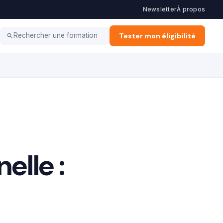
Newsletter
À propos
Coaching
Haut potentiel
Tester mon éligibilité
Rechercher une formation
elle :