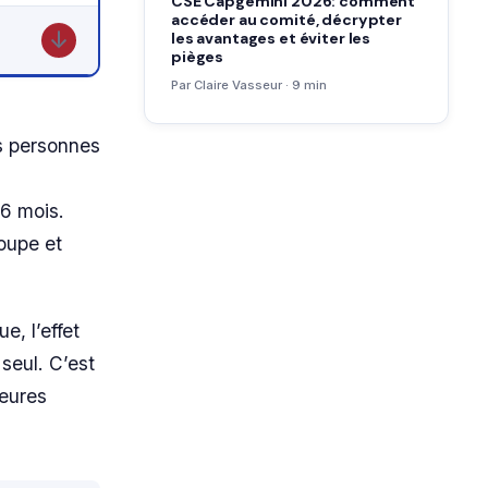
CSE Capgemini 2026: comment
accéder au comité, décrypter
les avantages et éviter les
↓
pièges
Par Claire Vasseur · 9 min
s personnes
 6 mois.
roupe et
, l’effet
seul. C’est
heures