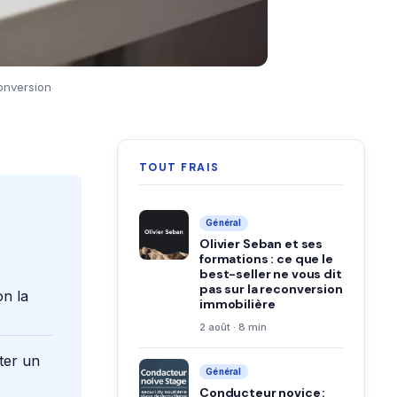
conversion
TOUT FRAIS
Général
Olivier Seban et ses
formations : ce que le
best-seller ne vous dit
pas sur la reconversion
on la
immobilière
2 août · 8 min
ter un
Général
Conducteur novice :