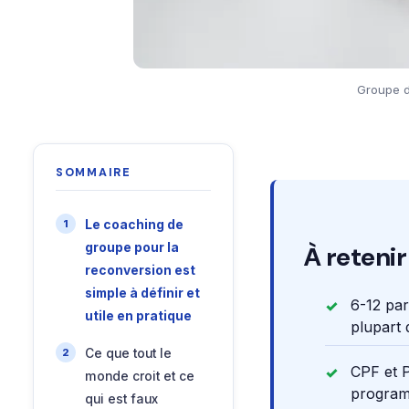
Groupe de
SOMMAIRE
Le coaching de
groupe pour la
À retenir
reconversion est
simple à définir et
6-12 par
utile en pratique
plupart
Ce que tout le
CPF et P
monde croit et ce
program
qui est faux