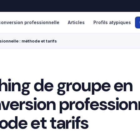
onversion professionnelle
Articles
Profils atypiques
onnelle : méthode et tarifs
ing de groupe en
version professionn
de et tarifs