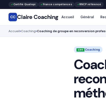
Certifié Qualiopi
France compétences
RNCP référencé
Claire Coaching
CC
Accueil
Général
Rec
Accueil
Coaching
Coaching de groupe en reconversion professi
Coaching
Coach
recon
métho