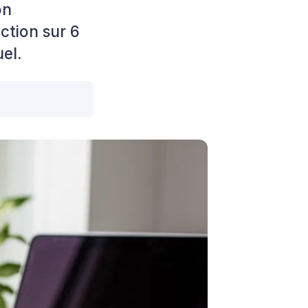
on
action sur 6
el.