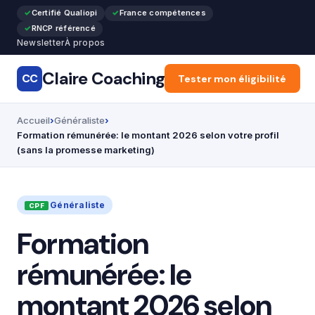
Certifié Qualiopi
France compétences
RNCP référencé
Newsletter
À propos
Claire Coaching
CC
Accueil
Tester mon éligibilité
Reconversion pr
Accueil
Généraliste
Formation rémunérée: le montant 2026 selon votre profil
(sans la promesse marketing)
Généraliste
Formation
rémunérée: le
montant 2026 selon