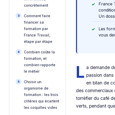
France T
concrètement
conditio
Un dossi
Comment faire
financer sa
Les form
formation par
vous de
France Travail,
étape par étape
Combien coûte la
formation, et
L
combien rapporte
a demande de
le métier
passion dans 
Choisir un
en bilan de c
organisme de
des commerciaux ép
formation : les trois
torréfier du café d
critères qui écartent
verts, pendant que
les coquilles vides