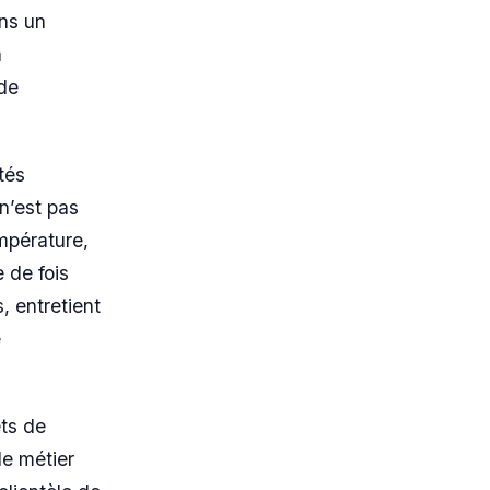
ans un
a
 de
tés
n’est pas
mpérature,
 de fois
, entretient
e
ets de
le métier