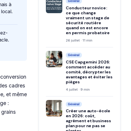
Général
mais à
Conducteur novice :
local.
ce que change
vraiment un stage de
sécurité routière
quand on est encore
iez-
en permis probatoire
cle.
26 juillet · 11 min
Général
CSE Capgemini 2026:
comment accéder au
comité, décrypter les
econversion
avantages et éviter les
pièges
 des cadres
4 juillet · 9 min
que, et même
ge :
Général
Créer une auto-école
 grains
en 2026: coût,
agrément et business
plan pour ne pas se
planter