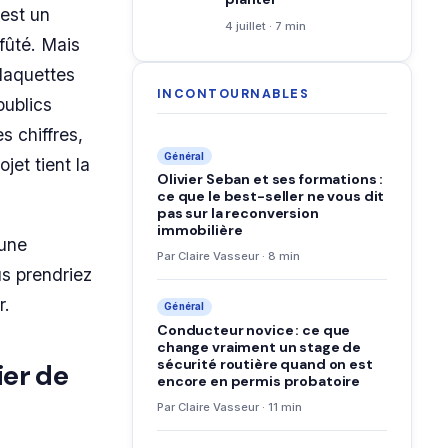
 est un
4 juillet · 7 min
fûté. Mais
plaquettes
INCONTOURNABLES
publics
s chiffres,
Général
jet tient la
Olivier Seban et ses formations :
ce que le best-seller ne vous dit
pas sur la reconversion
immobilière
 une
Par Claire Vasseur · 8 min
us prendriez
r.
Général
Conducteur novice : ce que
change vraiment un stage de
sécurité routière quand on est
ier de
encore en permis probatoire
Par Claire Vasseur · 11 min