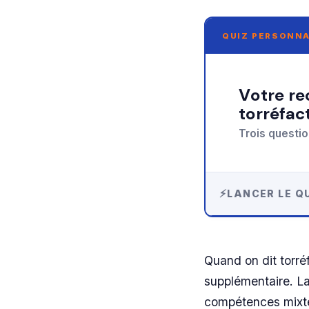
QUIZ PERSONNA
Votre recommandation sur formation
torréfac
Trois questio
LANCER LE QU
Quand on dit torré
supplémentaire. La
compétences mixtes 