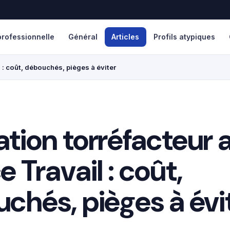
rofessionnelle
Général
Articles
Profils atypiques
 : coût, débouchés, pièges à éviter
tion torréfacteur 
 Travail : coût,
chés, pièges à évi