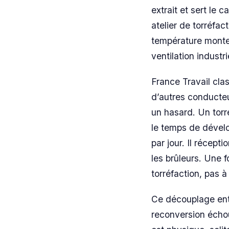
extrait et sert le 
atelier de torréfac
température monte
ventilation industri
France Travail cla
d’autres conducteu
un hasard. Un torr
le temps de dévelo
par jour. Il récept
les brûleurs. Une f
torréfaction, pas 
Ce découplage entr
reconversion échou