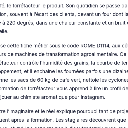
café, le torréfacteur le produit. Son quotidien se passe d
tion, souvent à l’écart des clients, devant un four dont l
 à 220 degrés, dans une chaleur constante et un bruit
elle.
sse cette fiche métier sous le code ROME D1114, aux cô
rs de machines de transformation agroalimentaire. Ce 
éfacteur contrôle l’humidité des grains, la courbe de te
ppement, et il enchaîne les fournées parfois une dizaine
ionne les sacs de 60 kg de café vert, nettoie les cyclones
ormation de torréfacteur vous apprend à lire un profil d
à jouer au chimiste aromatique pour Instagram.
e l’imaginaire et le réel explique pourquoi tant de proj
ent après la formation. Les stagiaires découvrent que 