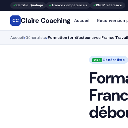
Certifié Qualiopi
France compétences
RNCP référencé
Claire Coaching
CC
Accueil
Reconversion p
Accueil
Généraliste
Formation torréfacteur avec France Travail
Généraliste
Forma
France
débou