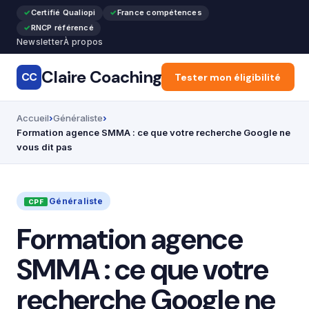
Certifié Qualiopi
France compétences
RNCP référencé
Newsletter
À propos
Claire Coaching
CC
Accueil
Tester mon éligibilité
Reconversion pr
Accueil
Généraliste
Formation agence SMMA : ce que votre recherche Google ne
vous dit pas
Généraliste
Formation agence
SMMA : ce que votre
recherche Google ne