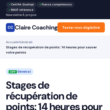
Certifié Qualiopi
France compétences
RNCP référencé
Newsletter
À propos
Claire Coaching
CC
Accueil
Tester mon éligibilité
Articles
Recon
Accueil
Général
Stages de récupération de points: 14 heures pour sauver
votre permis
Général
Stages de
récupération de
points: 14 heures pour