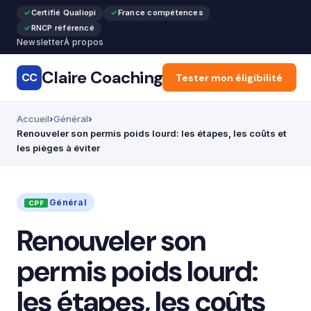
Certifié Qualiopi
France compétences
RNCP référencé
Newsletter
À propos
Claire Coaching
CC
Accueil
Tester mon éligibilité
Articles
Recon
Accueil
Général
Renouveler son permis poids lourd: les étapes, les coûts et
les pièges à éviter
Général
Renouveler son
permis poids lourd:
les étapes, les coûts