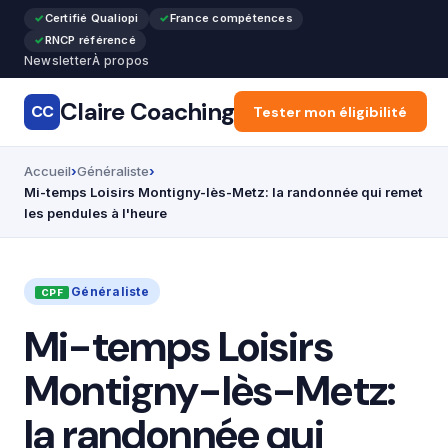
Certifié Qualiopi
France compétences
RNCP référencé
Newsletter
À propos
Claire Coaching
CC
Accueil
Tester mon éligibilité
Articles
Recon
Accueil
Généraliste
Mi-temps Loisirs Montigny-lès-Metz: la randonnée qui remet
les pendules à l'heure
Généraliste
Mi-temps Loisirs
Montigny-lès-Metz:
la randonnée qui