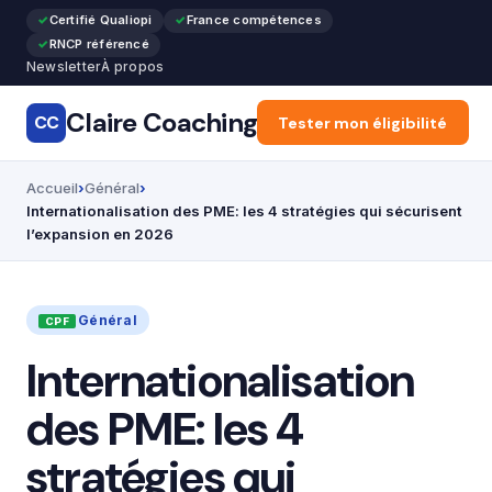
Certifié Qualiopi
France compétences
RNCP référencé
Newsletter
À propos
Claire Coaching
CC
Accueil
Tester mon éligibilité
Articles
Recon
Accueil
Général
Internationalisation des PME: les 4 stratégies qui sécurisent
l’expansion en 2026
Général
Internationalisation
des PME: les 4
stratégies qui