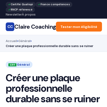
Certifié Qualiopi
France compétences
RNCP référencé
Newsletter
À propos
Claire Coaching
CC
Accueil
Tester mon éligibilité
Général
Reco
Accueil
Général
Créer une plaque professionnelle durable sans se ruiner
Général
Créer une plaque
professionnelle
durable sans se ruiner