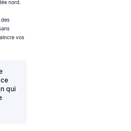
tée nord.
c des
sans
aincre vos
e
 ce
on qui
e