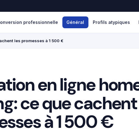
onversion professionnelle
Général
Profils atypiques
achent les promesses à 1 500 €
tion en ligne hom
ng: ce que cachent 
sses à 1 500 €