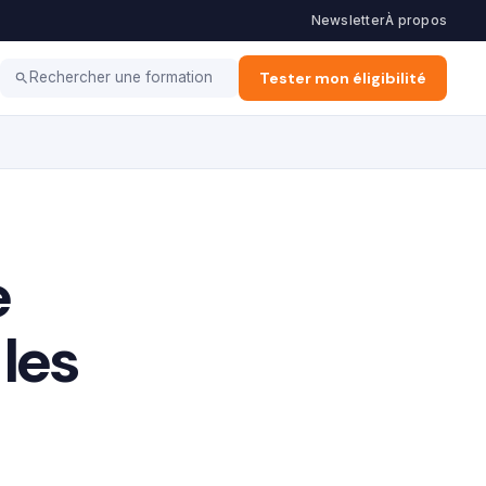
Newsletter
À propos
Haut potentiel
Coaching
Tester mon éligibilité
Rechercher une formation
e
les