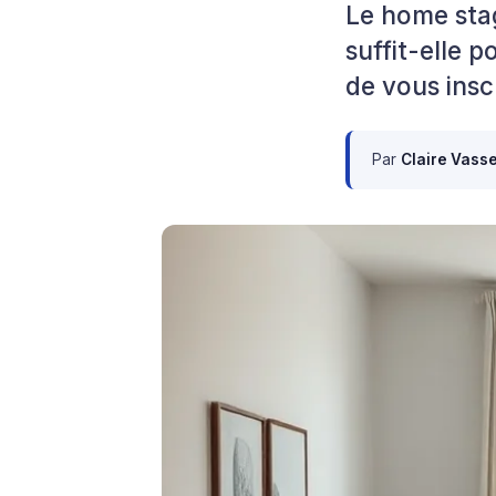
Le home stag
suffit-elle p
de vous inscr
Par
Claire Vass