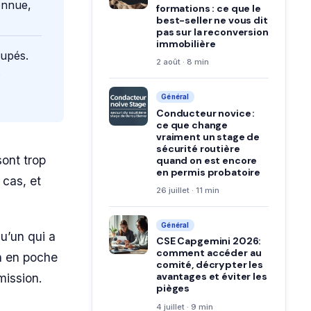
onnue,
formations : ce que le
best-seller ne vous dit
pas sur la reconversion
immobilière
cupés.
2 août · 8 min
.
Général
Conducteur novice :
ce que change
vraiment un stage de
sécurité routière
sont trop
quand on est encore
en permis probatoire
 cas, et
26 juillet · 11 min
Général
u’un qui a
CSE Capgemini 2026:
comment accéder au
on en poche
comité, décrypter les
avantages et éviter les
mission.
pièges
4 juillet · 9 min