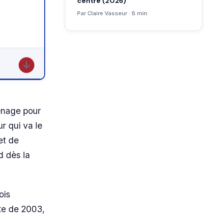
centre (2026)
Par Claire Vasseur · 8 min
↓
énage pour
r qui va le
 et de
d dès la
ois
te de 2003,