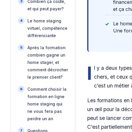
Combien ça coûte,
financem
et ça ch
et qui peut payer?
Le home staging
Le home 
virtuel, compétence
Une form
différenciante
Après la formation:
combien gagne un
home stager, et
I
l y a deux type
comment décrocher
chers, et ceux 
le premier client?
c’est un métier
Comment choisir la
formation en ligne
Les formations en 
home staging qui
un œil pour la déc
ne vous fera pas
peut se lancer com
perdre un an
C’est partiellement
Questions