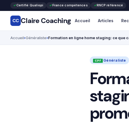
Certifié Qualiopi
France compétences
RNCP référencé
Claire Coaching
CC
Accueil
Articles
Rec
Accueil
Généraliste
Formation en ligne home staging: ce que c
Généraliste
Forma
stagi
prome