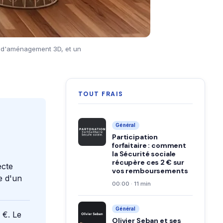
el d'aménagement 3D, et un
TOUT FRAIS
Général
Participation
forfaitaire : comment
la Sécurité sociale
récupère ces 2 € sur
ecte
vos remboursements
e d'un
00:00 · 11 min
Général
 €. Le
Olivier Seban et ses