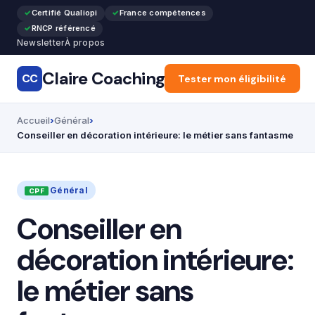
Certifié Qualiopi
France compétences
RNCP référencé
Newsletter
À propos
Claire Coaching
CC
Accueil
Tester mon éligibilité
Reconversion pr
Accueil
Général
Conseiller en décoration intérieure: le métier sans fantasme
Général
Conseiller en
décoration intérieure:
le métier sans