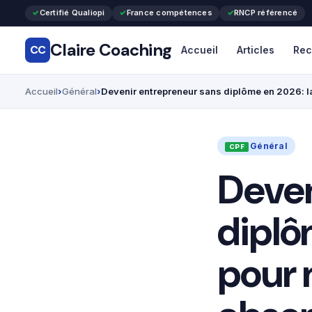
Certifié Qualiopi
France compétences
RNCP référencé
Claire Coaching
CC
Accueil
Articles
Rec
Accueil
Général
Devenir entrepreneur sans diplôme en 2026: 
Général
Deven
diplô
pour 