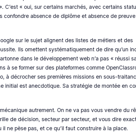
 ». C’est « oui, sur certains marchés, avec certains statu
as confondre absence de diplôme et absence de preuve
oogle sur le sujet alignent des listes de métiers et des
ussite. Ils omettent systématiquement de dire qu’un i
cartonne dans le développement web n’a pas « réussi s
s ans à se former sur des plateformes comme OpenClass
lio, à décrocher ses premières missions en sous-traitan
e initial est anecdotique. Sa stratégie de montée en 
la mécanique autrement. On ne va pas vous vendre du r
ille de décision, secteur par secteur, et vous dire exa
 il ne pèse pas, et ce qu’il faut construire à la place.