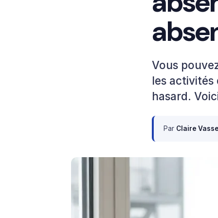
absen
absen
Vous pouvez 
les activité
hasard. Voici 
Par
Claire Vass