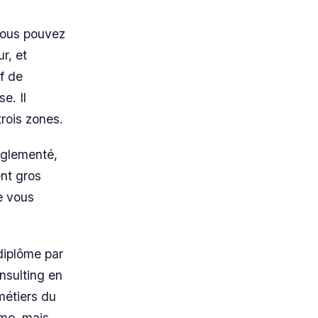
 Vous pouvez
r, et
if de
e. Il
trois zones.
églementé,
nt gros
e vous
diplôme par
nsulting en
métiers du
ôme, mais