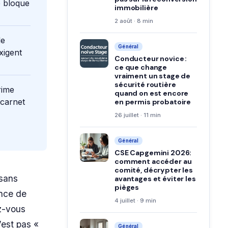
e bloque
immobilière
2 août · 8 min
le
Général
xigent
Conducteur novice :
ce que change
vraiment un stage de
sécurité routière
rime
quand on est encore
 carnet
en permis probatoire
26 juillet · 11 min
Général
CSE Capgemini 2026:
comment accéder au
comité, décrypter les
sans
avantages et éviter les
pièges
ence de
4 juillet · 9 min
ez-vous
’est pas «
Général