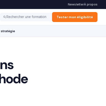
Newsletter
À propos
Haut potentiel
Coaching
Tester mon éligibilité
Rechercher une formation
 stratégie
ans
thode