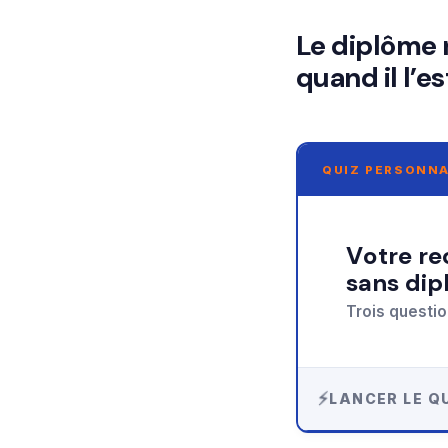
Le diplôme n
quand il l’es
QUIZ PERSONNA
Votre recommandation sur devenir entrepreneur
sans di
Trois questio
LANCER LE QU