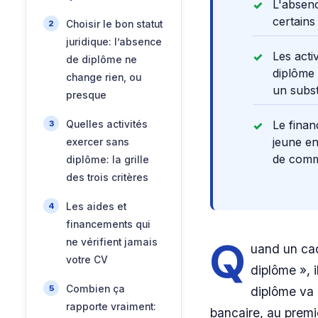
L'absenc
certains
Choisir le bon statut
juridique: l’absence
Les acti
de diplôme ne
diplôme 
change rien, ou
un subst
presque
Le finan
Quelles activités
jeune en
exercer sans
de com
diplôme: la grille
des trois critères
Les aides et
financements qui
Q
ne vérifient jamais
uand un ca
votre CV
diplôme », 
Combien ça
diplôme va 
rapporte vraiment:
bancaire, au premi