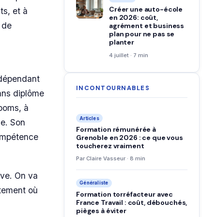
Créer une auto-école
ts, et à
en 2026: coût,
 de
agrément et business
plan pour ne pas se
planter
4 juillet · 7 min
ndépendant
INCONTOURNABLES
ans diplôme
rooms, à
Articles
ce. Son
Formation rémunérée à
compétence
Grenoble en 2026 : ce que vous
toucherez vraiment
Par Claire Vasseur · 8 min
êve. On va
Généraliste
ctement où
Formation torréfacteur avec
France Travail : coût, débouchés,
pièges à éviter