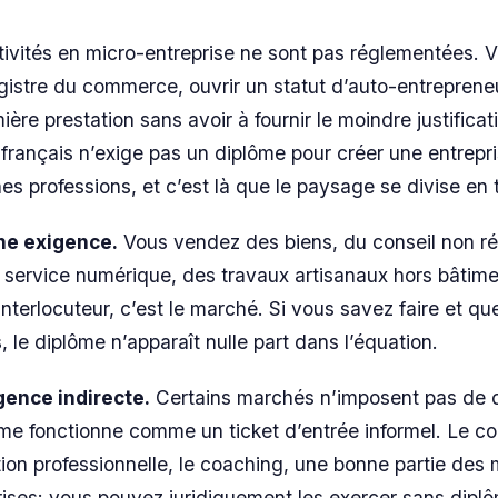
tivités en micro-entreprise ne sont pas réglementées.
egistre du commerce, ouvrir un statut d’auto-entrepreneu
ière prestation sans avoir à fournir le moindre justificat
 français n’exige pas un diplôme pour créer une entrepris
nes professions, et c’est là que le paysage se divise en 
ne exigence.
Vous vendez des biens, du conseil non r
 service numérique, des travaux artisanaux hors bâtime
nterlocuteur, c’est le marché. Si vous savez faire et qu
, le diplôme n’apparaît nulle part dans l’équation.
gence indirecte.
Certains marchés n’imposent pas de 
lôme fonctionne comme un ticket d’entrée informel. Le co
tion professionnelle, le coaching, une bonne partie des 
rises: vous pouvez juridiquement les exercer sans dipl