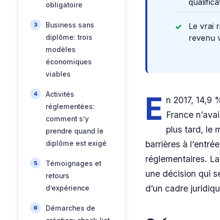
qualific
obligatoire
Business sans
Le vrai 
revenu v
diplôme: trois
modèles
économiques
viables
E
Activités
n 2017, 14,9
réglementées:
France n’ava
comment s’y
plus tard, le
prendre quand le
barrières à l’entré
diplôme est exigé
réglementaires. La
Témoignages et
une décision qui se
retours
d’un cadre juridiq
d’expérience
Démarches de