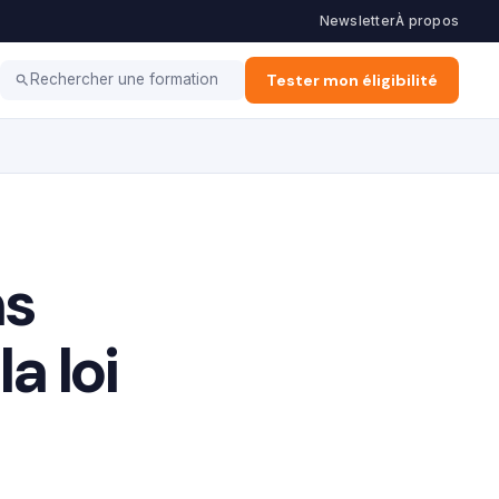
Newsletter
À propos
Haut potentiel
Coaching
Tester mon éligibilité
Rechercher une formation
ns
a loi