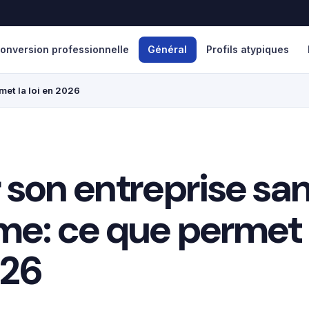
onversion professionnelle
Général
Profils atypiques
met la loi en 2026
 son entreprise sa
me: ce que permet l
026