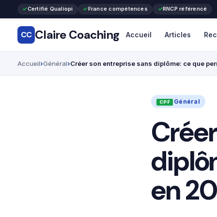
Certifié Qualiopi
France compétences
RNCP référencé
Claire Coaching
CC
Accueil
Articles
Rec
Accueil
Général
Créer son entreprise sans diplôme: ce que per
Général
Créer
diplô
en 2