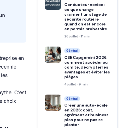
Conducteur novice :
ce que change
vraiment un stage de
 un
sécurité routière
quand on est encore
en permis probatoire
26 juillet · 11 min
Général
CSE Capgemini 2026:
reprise en
comment accéder au
écennie
comité, décrypter les
avantages et éviter les
 les
pièges
4 juillet · 9 min
mythe. C’est
Général
le choix
Créer une auto-école
en 2026: coût,
agrément et business
plan pour ne pas se
planter