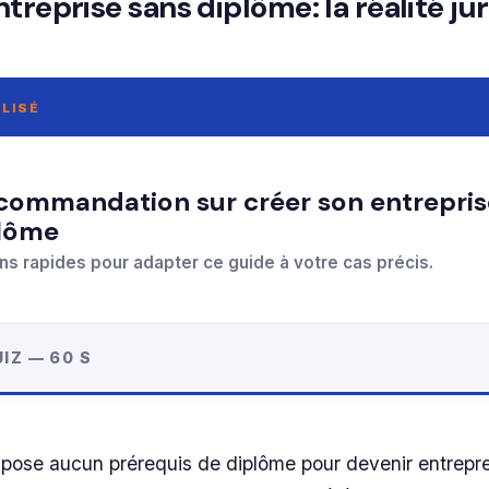
treprise sans diplôme: la réalité ju
LISÉ
plôme
ns rapides pour adapter ce guide à votre cas précis.
IZ — 60 S
e pose aucun prérequis de diplôme pour devenir entrepr