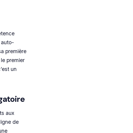
étence
 auto-
sa première
 le premier
c’est un
gatoire
ts aux
ligne de
une