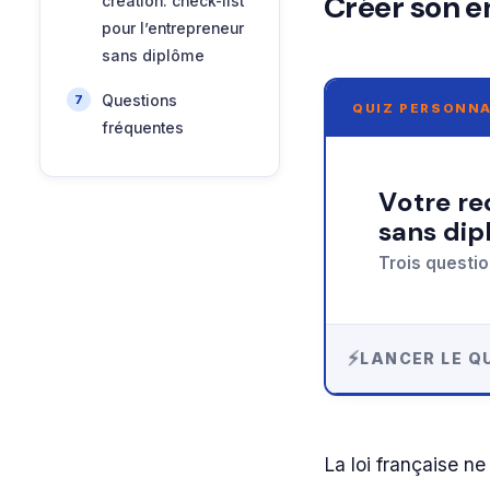
Créer son en
création: check-list
pour l’entrepreneur
sans diplôme
Questions
QUIZ PERSONNA
fréquentes
Votre recommandation sur créer son entreprise
sans di
Trois questio
LANCER LE QU
La loi française n