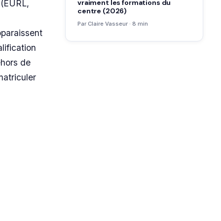
vraiment les formations du
e (EURL,
centre (2026)
Par Claire Vasseur · 8 min
pparaissent
lification
ehors de
atriculer