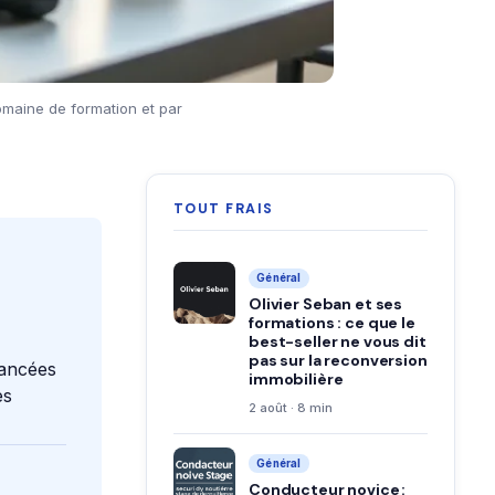
omaine de formation et par
TOUT FRAIS
Général
Olivier Seban et ses
formations : ce que le
best-seller ne vous dit
pas sur la reconversion
nancées
immobilière
es
2 août · 8 min
Général
Conducteur novice :