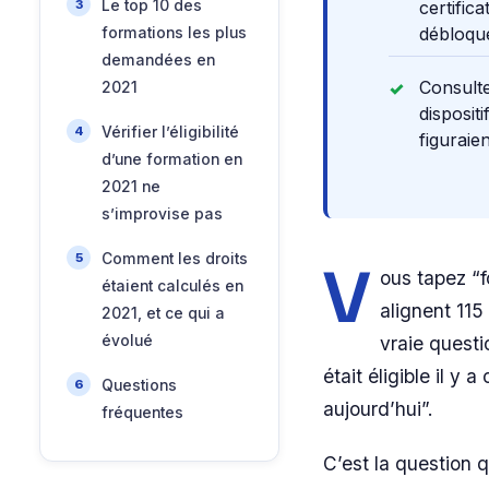
Le top 10 des
certific
débloqu
formations les plus
demandées en
Consulte
2021
disposit
Vérifier l’éligibilité
figuraie
d’une formation en
2021 ne
s’improvise pas
Comment les droits
V
ous tapez “f
étaient calculés en
alignent 115
2021, et ce qui a
évolué
vraie questi
était éligible il y
Questions
aujourd’hui”.
fréquentes
C’est la question 