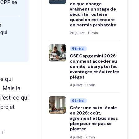
s CPF se
ce que change
vraiment un stage de
sécurité routière
quand on est encore
e
en permis probatoire
 qui
26 juillet · 11 min
Général
CSE Capgemini 2026:
comment accéder au
comité, décrypter les
avantages et éviter les
pièges
es qui
4 juillet · 9 min
. Mais la
u’est-ce qui
Général
projet
Créer une auto-école
en 2026: coût,
agrément et business
plan pour ne pas se
planter
il
4 juillet · 7 min