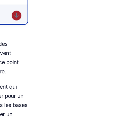
↓
 des
uvent
ce point
ro.
ent qui
er pour un
s les bases
ier un