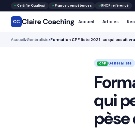
Certifié Qualiopi
France compétences
RNCP référencé
Claire Coaching
CC
Accueil
Articles
Rec
Accueil
Généraliste
Formation CPF liste 2021: ce qui pesait vr
Généraliste
Forma
qui p
pèse 