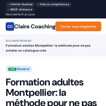
Certifié Qualiopi
France compétences
RNCP référencé
Newsletter
À propos
Claire Coaching
CC
Accueil
Tester mon éligibilité
Reconversion pr
Accueil
Général
Formation adultes Montpellier: la méthode pour ne pas
acheter un catalogue vide
Général
Formation adultes
Montpellier: la
méthode pour ne pas