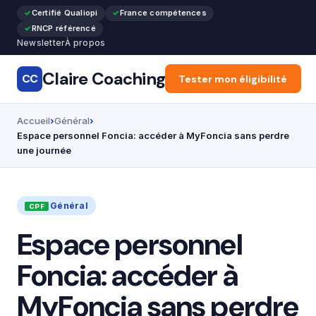
Certifié Qualiopi
France compétences
RNCP référencé
Newsletter
À propos
Claire Coaching
CC
Accueil
Tester mon éligibilité
Reconversion pr
Accueil
Général
Espace personnel Foncia: accéder à MyFoncia sans perdre
une journée
Général
Espace personnel
Foncia: accéder à
MyFoncia sans perdre