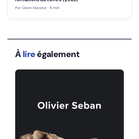
Par Claire Vasseur · 8 min
À
lire
également