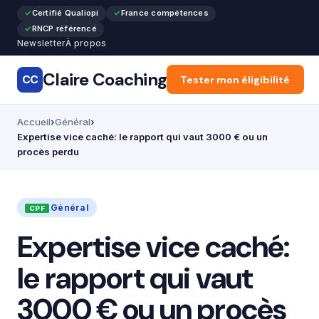
Certifié Qualiopi
France compétences
RNCP référencé
Newsletter
À propos
Claire Coaching
CC
Accueil
Tester mon éligibilité
Articles
Recon
Accueil
Général
Expertise vice caché: le rapport qui vaut 3000 € ou un
procès perdu
Général
Expertise vice caché:
le rapport qui vaut
3000 € ou un procès