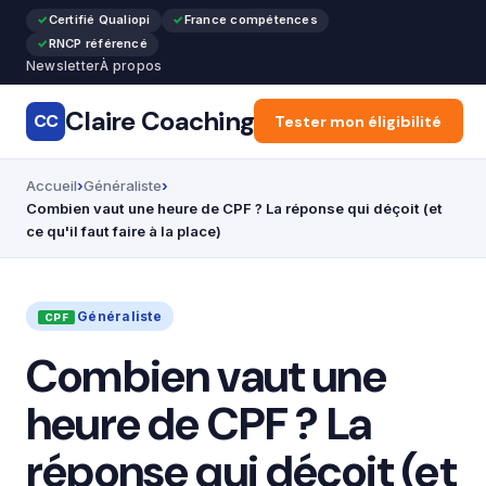
Certifié Qualiopi
France compétences
RNCP référencé
Newsletter
À propos
Claire Coaching
CC
Accueil
Tester mon éligibilité
Général
Reco
Accueil
Généraliste
Combien vaut une heure de CPF ? La réponse qui déçoit (et
ce qu'il faut faire à la place)
Généraliste
Combien vaut une
heure de CPF ? La
réponse qui déçoit (et