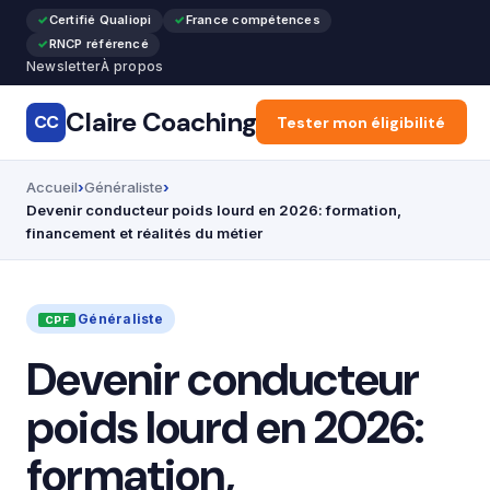
Certifié Qualiopi
France compétences
RNCP référencé
Newsletter
À propos
Claire Coaching
CC
Accueil
Tester mon éligibilité
Reconversion pr
Accueil
Généraliste
Devenir conducteur poids lourd en 2026: formation,
financement et réalités du métier
Généraliste
Devenir conducteur
poids lourd en 2026:
formation,