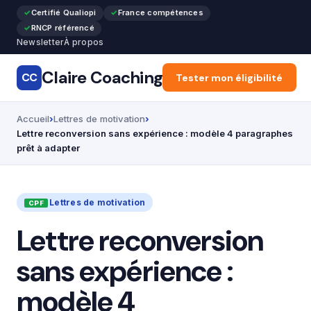
Certifié Qualiopi
France compétences
RNCP référencé
Newsletter
À propos
Claire Coaching
CC
Accueil
Tester mon éligibilité
Reconversion pr
Accueil
Lettres de motivation
Lettre reconversion sans expérience : modèle 4 paragraphes
prêt à adapter
Lettres de motivation
Lettre reconversion
sans expérience :
modèle 4