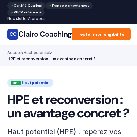
Certifié Qualiopi
France compétences
RNCP référencé
Newsletter
À propos
Claire Coaching
CC
Accueil
Tester mon éligibilité
Articles
Recon
Accueil
Haut potentiel
HPE et reconversion : un avantage concret ?
Haut potentiel
HPE et reconversion :
un avantage concret ?
Haut potentiel (HPE) : repérez vos