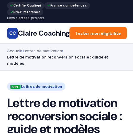
Certifié Qualiopi
France compétences
RNCP référencé
Newsletter
À propos
Claire Coaching
CC
Accueil
Tester mon éligibilité
Articles
Recon
Accueil
Lettres de motivation
Lettre de motivation reconversion sociale : guide et
modèles
Lettres de motivation
Lettre de motivation
reconversion sociale :
guide et modèles