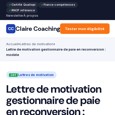
Certifié Qualiopi
France compétences
RNCP référencé
Newsletter
À propos
Claire Coaching
CC
Accueil
Tester mon éligibilité
Articles
Recon
Accueil
Lettres de motivation
Lettre de motivation gestionnaire de paie en reconversion :
modèle
Lettres de motivation
Lettre de motivation
gestionnaire de paie
en reconversion :