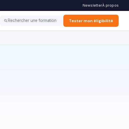
Newsletter
À propos
Haut potentiel
Coaching
Tester mon éligibilité
Rechercher une formation