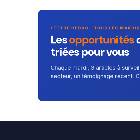
LETTRE HEBDO · TOUS LES MARDIS
Les
opportunités
d
triées pour vous
Chaque mardi, 3 articles à survei
secteur, un témoignage récent. Cou