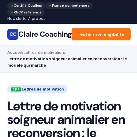
Certifié Qualiopi
France compétences
RNCP référencé
Newsletter
À propos
Claire Coaching
CC
Accueil
Tester mon éligibilité
Articles
Recon
Accueil
Lettres de motivation
Lettre de motivation soigneur animalier en reconversion : le
modèle qui marche
Lettres de motivation
Lettre de motivation
soigneur animalier en
reconversion : le