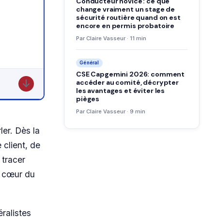
Conducteur novice : ce que
change vraiment un stage de
sécurité routière quand on est
encore en permis probatoire
Par Claire Vasseur · 11 min
Général
CSE Capgemini 2026: comment
accéder au comité, décrypter
↓
les avantages et éviter les
pièges
Par Claire Vasseur · 9 min
ler. Dès la
 client, de
 tracer
e cœur du
ralistes