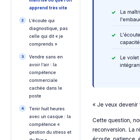
maîtrise ou que l’on
apprend très vite
La maîtr
l'embauc
L’écoute qui
diagnostique, pas
L'écoute
celle qui dit « je
capacité
comprends »
Vendre sans en
Le volet
intégran
avoir l’air : la
compétence
commerciale
cachée dans le
poste
« Je veux devenir 
Tenir huit heures
avec un casque : la
Cette question, n
compétence «
reconversion. La ré
gestion du stress et
écoute, patience, é