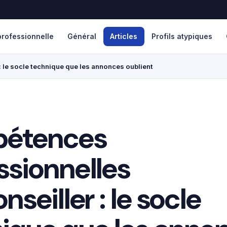
rofessionnelle
Général
Articles
Profils atypiques
 le socle technique que les annonces oublient
étences
ssionnelles
nseiller : le socle