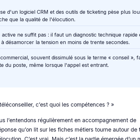
ise d'un logiciel CRM et des outils de ticketing pèse plus lou
he que la qualité de l'élocution.
 active ne suffit pas : il faut un diagnostic technique rapide
 à désamorcer la tension en moins de trente secondes.
 commercial, souvent dissimulé sous le terme « conseil », fa
te du poste, même lorsque l'appel est entrant.
téléconseiller, c’est quoi les compétences ? »
ous l’entendons régulièrement en accompagnement de
ponse qu’on lit sur les fiches métiers tourne autour de t
locution. C’est vrai. Mais c’est la partie émergée d’un 