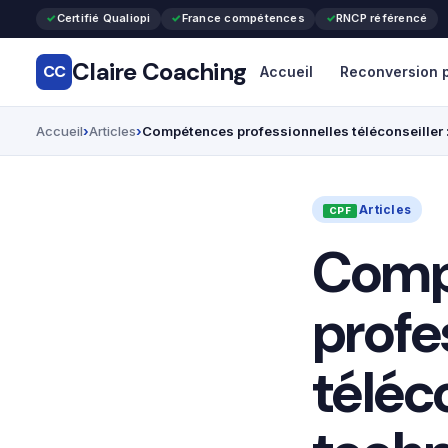
Certifié Qualiopi
France compétences
RNCP référencé
Claire Coaching
CC
Accueil
Reconversion p
Accueil
Articles
Compétences professionnelles téléconseiller :
Articles
Comp
profe
téléco