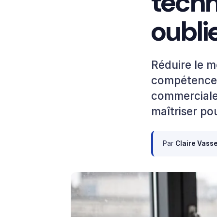
techn
oubli
Réduire le mé
compétences
commerciale,
maîtriser po
Par
Claire Vass