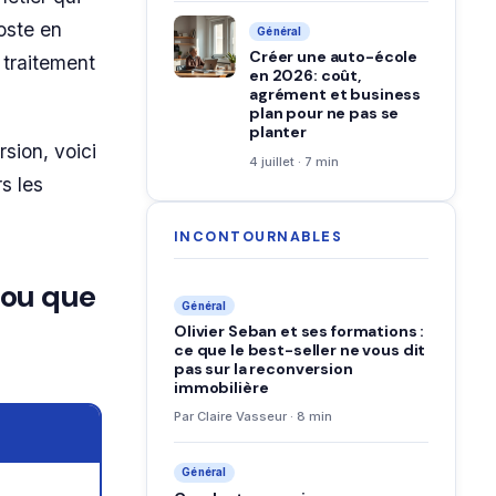
oste en
Général
Créer une auto-école
 traitement
en 2026: coût,
agrément et business
plan pour ne pas se
planter
sion, voici
4 juillet · 7 min
s les
INCONTOURNABLES
e ou que
Général
Olivier Seban et ses formations :
ce que le best-seller ne vous dit
pas sur la reconversion
immobilière
Par Claire Vasseur · 8 min
Général