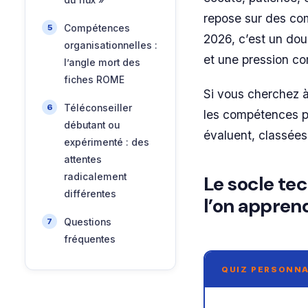
du flux »
repose sur des com
Compétences
2026, c’est un doub
organisationnelles :
et une pression c
l’angle mort des
fiches ROME
Si vous cherchez à 
Téléconseiller
les compétences pro
débutant ou
évaluent, classées
expérimenté : des
attentes
radicalement
Le socle tec
différentes
l’on apprend
Questions
fréquentes
QUIZ PERSONNA