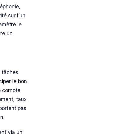
léphonie,
té sur l’un
amètre le
ire un
s tâches.
ciper le bon
le compte
ement, taux
portent pas
an.
nt via un