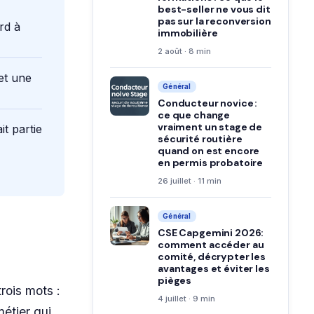
best-seller ne vous dit
pas sur la reconversion
rd à
immobilière
2 août · 8 min
 et une
Général
Conducteur novice :
ce que change
vraiment un stage de
it partie
sécurité routière
quand on est encore
en permis probatoire
26 juillet · 11 min
Général
CSE Capgemini 2026:
comment accéder au
comité, décrypter les
avantages et éviter les
pièges
rois mots :
4 juillet · 9 min
métier qui